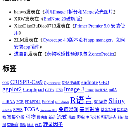
hanws
发表在《
利用Image J拆分和Merge荧光图片
》
XRW
发表在《
EndNote 20破解版
》
XiaoDiaoBuDiao0713
发表在《
Primer Premier 5.0 安装使
用
》
ZLM
发表在《
Cytoscape 4.0版本没有app manager，如何
安装app插件
》
进哥哥
发表在《
药物敏感性预测R包之oncoPredict
》
标签
CRISPR-Cas9
endnote
GEO
Cytoscape
DNA甲基化
COX
Image J
ggplot2
Graphpad
m6A
GTEx
lncRNA
IC50
Linux
R语言
Shiny
miRNA
PCR
SCI写作
PD1/PDL1
PubMed
pull-down
TCGA
免疫浸润
基因敲除
SPSS
基金写作
实验动
shRNA
Western Blot
流式
引物
富集分析
爬虫
科研热点
物
慢病毒
新药
热图
生信分析
科研绘
转录因子
类器官
图
衰老
网络
肺癌