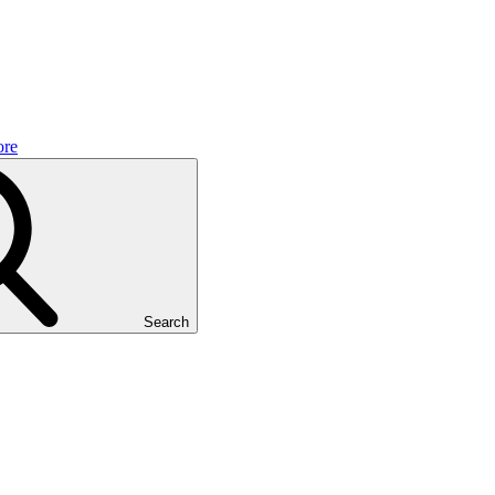
re
Search