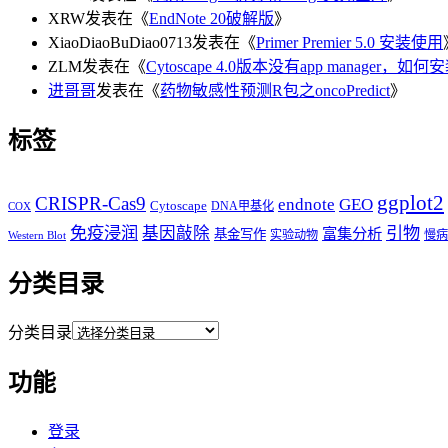
XRW
发表在《
EndNote 20破解版
》
XiaoDiaoBuDiao0713
发表在《
Primer Premier 5.0 安装使用
ZLM
发表在《
Cytoscape 4.0版本没有app manager，如何
进哥哥
发表在《
药物敏感性预测R包之oncoPredict
》
标签
ggplot2
CRISPR-Cas9
endnote
GEO
Cytoscape
DNA甲基化
COX
免疫浸润
基因敲除
引物
富集分析
基金写作
实验动物
慢病
Western Blot
分类目录
分类目录
功能
登录