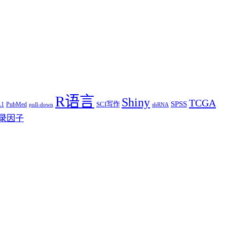
R语言
Shiny
TCGA
SPSS
SCI写作
L1
PubMed
pull-down
shRNA
录因子