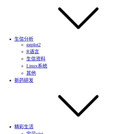
生信分析
ggplot2
R语言
生信资料
Linux系统
其他
新药研发
精彩生活
宝贝yiyi