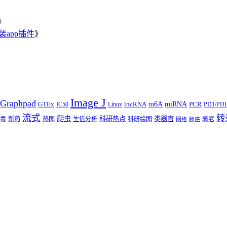
》
安装app插件
》
Image J
Graphpad
m6A
miRNA
GTEx
lncRNA
PCR
IC50
Linux
PD1/PD
流式
转
爬虫
科研热点
类器官
毒
新药
热图
生信分析
科研绘图
衰老
网络
肺癌