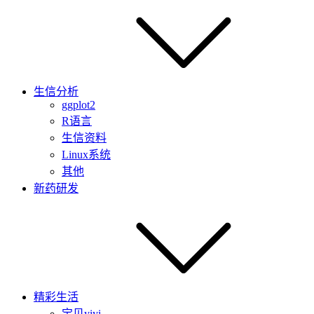
生信分析
ggplot2
R语言
生信资料
Linux系统
其他
新药研发
精彩生活
宝贝yiyi