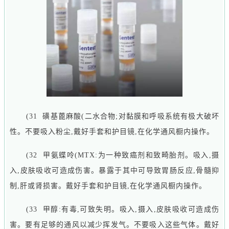
(31 磺基蓖麻酸(二水合物;对黏膜和呼吸系统有极大破坏
性。不要吸入粉尘,戴好手套和护目镜,在化学通风橱内操作。
(32 甲氨蝶呤(MTX:为一种致癌剂和致畸胎剂。吸入,摄
入,皮肤吸收可造成伤害。暴露于其中可导致胃肠反应,骨髓抑
制,肝或肾损害。戴好手套和护目镜,在化学通风橱内操作。
(33 甲醇:有毒,可致失明。吸入,摄入,皮肤吸收可造成伤
害。要有足够的通风以减少挥发气。不要吸入这些气体。戴好