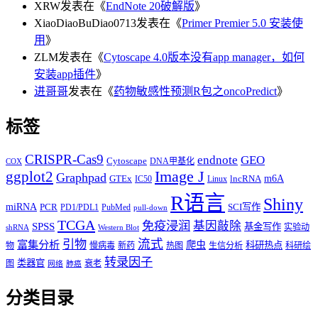
XRW
发表在《
EndNote 20破解版
》
XiaoDiaoBuDiao0713
发表在《
Primer Premier 5.0 安装使
用
》
ZLM
发表在《
Cytoscape 4.0版本没有app manager，如何
安装app插件
》
进哥哥
发表在《
药物敏感性预测R包之oncoPredict
》
标签
CRISPR-Cas9
endnote
GEO
Cytoscape
DNA甲基化
COX
Image J
ggplot2
Graphpad
m6A
GTEx
lncRNA
IC50
Linux
R语言
Shiny
miRNA
PCR
SCI写作
PD1/PDL1
PubMed
pull-down
TCGA
免疫浸润
基因敲除
SPSS
基金写作
实验动
shRNA
Western Blot
流式
引物
富集分析
爬虫
科研热点
物
慢病毒
新药
热图
生信分析
科研绘
转录因子
类器官
图
衰老
网络
肺癌
分类目录