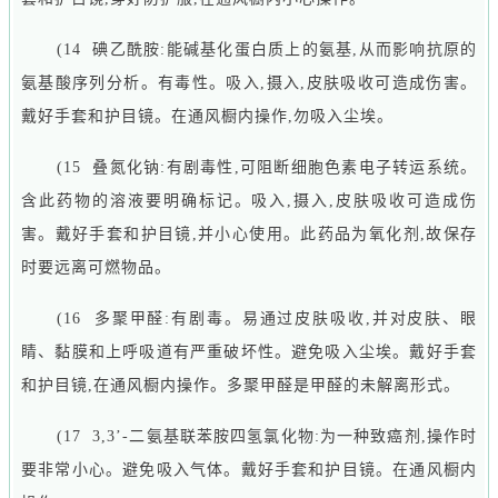
(14 碘乙酰胺:能碱基化蛋白质上的氨基,从而影响抗原的
氨基酸序列分析。有毒性。吸入,摄入,皮肤吸收可造成伤害。
戴好手套和护目镜。在通风橱内操作,勿吸入尘埃。
(15 叠氮化钠:有剧毒性,可阻断细胞色素电子转运系统。
含此药物的溶液要明确标记。吸入,摄入,皮肤吸收可造成伤
害。戴好手套和护目镜,并小心使用。此药品为氧化剂,故保存
时要远离可燃物品。
(16 多聚甲醛:有剧毒。易通过皮肤吸收,并对皮肤、眼
睛、黏膜和上呼吸道有严重破坏性。避免吸入尘埃。戴好手套
和护目镜,在通风橱内操作。多聚甲醛是甲醛的未解离形式。
(17 3,3’-二氨基联苯胺四氢氯化物:为一种致癌剂,操作时
要非常小心。避免吸入气体。戴好手套和护目镜。在通风橱内