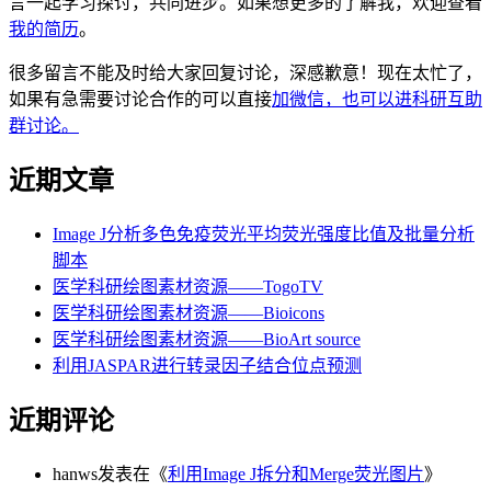
言一起学习探讨，共同进步。如果想更多的了解我，欢迎查看
我的简历
。
很多留言不能及时给大家回复讨论，深感歉意！现在太忙了，
如果有急需要讨论合作的可以直接
加微信，也可以进科研互助
群讨论。
近期文章
Image J分析多色免疫荧光平均荧光强度比值及批量分析
脚本
医学科研绘图素材资源——TogoTV
医学科研绘图素材资源——Bioicons
医学科研绘图素材资源——BioArt source
利用JASPAR进行转录因子结合位点预测
近期评论
hanws
发表在《
利用Image J拆分和Merge荧光图片
》