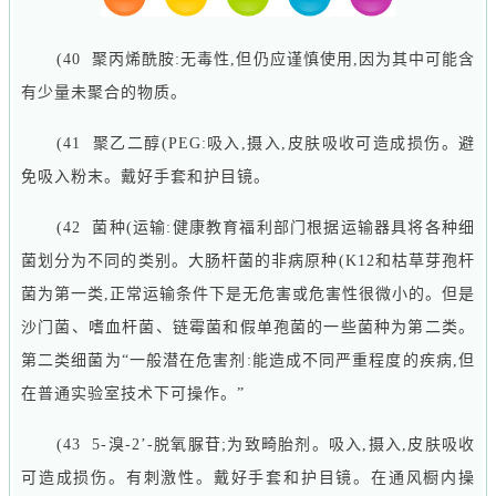
(40 聚丙烯酰胺:无毒性,但仍应谨慎使用,因为其中可能含
有少量未聚合的物质。
(41 聚乙二醇(PEG:吸入,摄入,皮肤吸收可造成损伤。避
免吸入粉末。戴好手套和护目镜。
(42 菌种(运输:健康教育福利部门根据运输器具将各种细
菌划分为不同的类别。大肠杆菌的非病原种(K12和枯草芽孢杆
菌为第一类,正常运输条件下是无危害或危害性很微小的。但是
沙门菌、嗜血杆菌、链霉菌和假单孢菌的一些菌种为第二类。
第二类细菌为“一般潜在危害剂:能造成不同严重程度的疾病,但
在普通实验室技术下可操作。”
(43
5-溴-2’-脱氧脲苷;为致畸胎剂。吸入,摄入,皮肤吸收
可造成损伤。有刺激性。戴好手套和护目镜。在通风橱内操