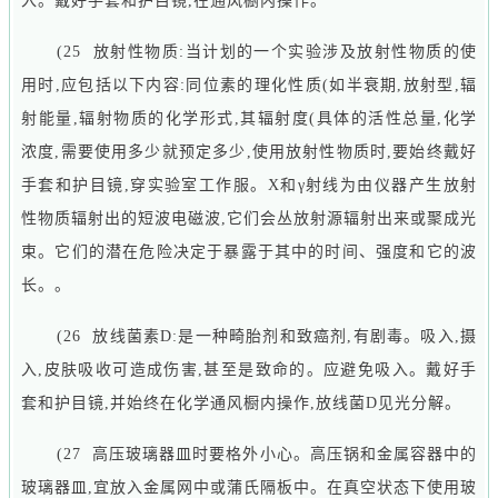
入。戴好手套和护目镜,在通风橱内操作。
(25 放射性物质:当计划的一个实验涉及放射性物质的使
用时,应包括以下内容:同位素的理化性质(如半衰期,放射型,辐
射能量,辐射物质的化学形式,其辐射度(具体的活性总量,化学
浓度,需要使用多少就预定多少,使用放射性物质时,要始终戴好
手套和护目镜,穿实验室工作服。X和γ射线为由仪器产生放射
性物质辐射出的短波电磁波,它们会丛放射源辐射出来或聚成光
束。它们的潜在危险决定于暴露于其中的时间、强度和它的波
长。。
(26 放线菌素D:是一种畸胎剂和致癌剂,有剧毒。吸入,摄
入,皮肤吸收可造成伤害,甚至是致命的。应避免吸入。戴好手
套和护目镜,并始终在化学通风橱内操作,放线菌D见光分解。
(27 高压玻璃器皿时要格外小心。高压锅和金属容器中的
玻璃器皿,宜放入金属网中或蒲氏隔板中。在真空状态下使用玻