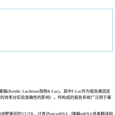
nilla Luciferase简称R-Luc)，其中F-Luc作为报告基因反
解的效率对实验准确性的影响）。所构成的报告系统广泛用于基
靶基因的3’UTR，过表达microRNA（降解mRNA或者翻译抑