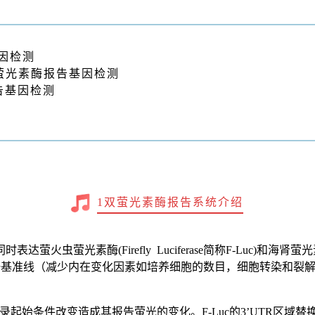
基因检测
–双萤光素酶报告基因检测
告基因检测
1双萤光素酶报告系统介绍
光素酶(Firefly Luciferase简称F-Luc)和海肾萤光素酶(Re
统一基准线（减少内在变化因素如培养细胞的数目，细胞转染和裂
起始条件改变造成其报告萤光的变化。F-Luc的3’UTR区域替换成