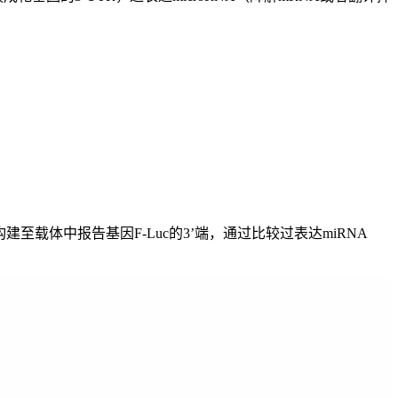
至载体中报告基因F-Luc的3’端，通过比较过表达miRNA