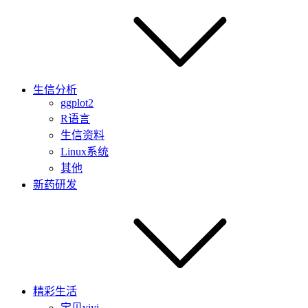
生信分析
ggplot2
R语言
生信资料
Linux系统
其他
新药研发
精彩生活
宝贝yiyi