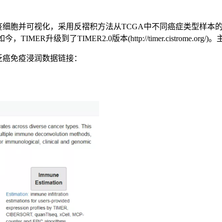
免疫细胞并可视化，采用反褶积方法从TCGA中不同癌症类型样本
到了TIMER2.0版本(http://timer.cistrome.org/)
泛癌免疫浸润数据链接：