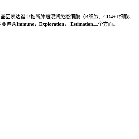
的基因表达谱中推断肿瘤浸润免疫细胞（B细胞、CD4+T细胞、
。主要包含
Immune，Exploration， Estimation
三个方面。