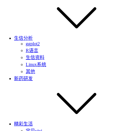
生信分析
ggplot2
R语言
生信资料
Linux系统
其他
新药研发
精彩生活
宝贝yiyi