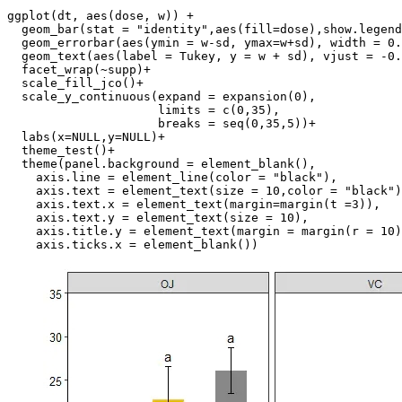
ggplot(dt, aes(dose, w)) + 

  geom_bar(stat = "identity",aes(fill=dose),show.legend
  geom_errorbar(aes(ymin = w-sd, ymax=w+sd), width = 0.
  geom_text(aes(label = Tukey, y = w + sd), vjust = -0.
  facet_wrap(~supp)+

  scale_fill_jco()+

  scale_y_continuous(expand = expansion(0),

                     limits = c(0,35),

                     breaks = seq(0,35,5))+

  labs(x=NULL,y=NULL)+

  theme_test()+

  theme(panel.background = element_blank(),

    axis.line = element_line(color = "black"),

    axis.text = element_text(size = 10,color = "black")
    axis.text.x = element_text(margin=margin(t =3)),

    axis.text.y = element_text(size = 10),

    axis.title.y = element_text(margin = margin(r = 10)