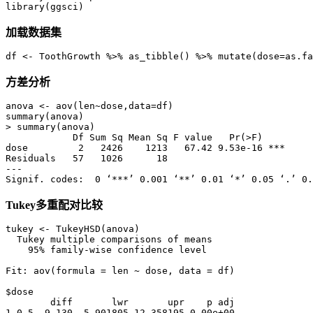
加载数据集
df <- ToothGrowth %>% as_tibble() %>% mutate(dose=as.fa
方差分析
anova <- aov(len~dose,data=df)

summary(anova)

> summary(anova)

            Df Sum Sq Mean Sq F value   Pr(>F)    

dose         2   2426    1213   67.42 9.53e-16 ***

Residuals   57   1026      18                     

---

Tukey多重配对比较
tukey <- TukeyHSD(anova)

  Tukey multiple comparisons of means

    95% family-wise confidence level

Fit: aov(formula = len ~ dose, data = df)

$dose

        diff       lwr       upr    p adj

1-0.5  9.130  5.901805 12.358195 0.00e+00
