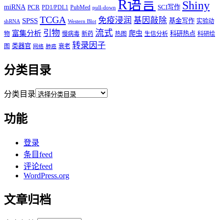
R语言
Shiny
miRNA
PCR
SCI写作
PD1/PDL1
PubMed
pull-down
TCGA
免疫浸润
基因敲除
SPSS
基金写作
实验动
shRNA
Western Blot
流式
引物
富集分析
爬虫
科研热点
物
慢病毒
新药
热图
生信分析
科研绘
转录因子
类器官
图
衰老
网络
肺癌
分类目录
分类目录
功能
登录
条目feed
评论feed
WordPress.org
文章归档