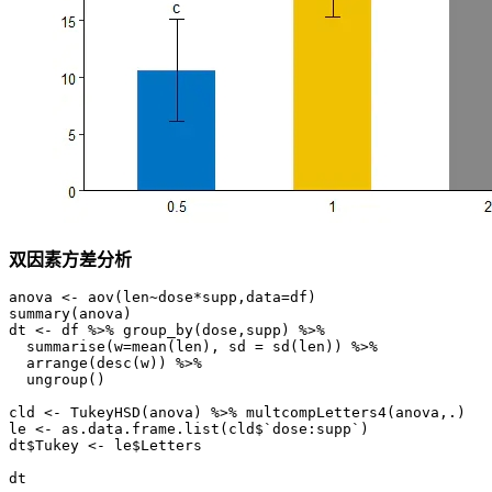
双因素方差分析
anova <- aov(len~dose*supp,data=df)

summary(anova)

dt <- df %>% group_by(dose,supp) %>%

  summarise(w=mean(len), sd = sd(len)) %>%

  arrange(desc(w)) %>%

  ungroup()

cld <- TukeyHSD(anova) %>% multcompLetters4(anova,.)

le <- as.data.frame.list(cld$`dose:supp`)

dt$Tukey <- le$Letters

dt
