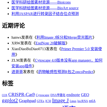
医学科研绘图素材资源——Bioicons
医学科研绘图素材资源——BioArt source
利用JASPAR进行转录因子结合位点预测
近期评论
hanws
发表在《
利用Image J拆分和Merge荧光图片
》
XRW
发表在《
EndNote 20破解版
》
XiaoDiaoBuDiao0713
发表在《
Primer Premier 5.0 安装使
用
》
ZLM
发表在《
Cytoscape 4.0版本没有app manager，如何
安装app插件
》
进哥哥
发表在《
药物敏感性预测R包之oncoPredict
》
标签
CRISPR-Cas9
endnote
GEO
Cytoscape
DNA甲基化
COX
Image J
ggplot2
Graphpad
m6A
GTEx
lncRNA
IC50
Linux