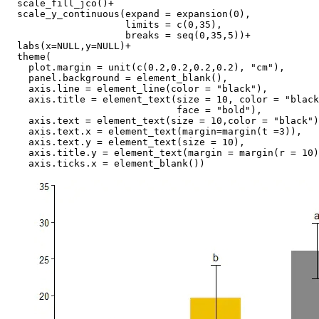
  scale_fill_jco()+

  scale_y_continuous(expand = expansion(0),

                     limits = c(0,35),

                     breaks = seq(0,35,5))+

  labs(x=NULL,y=NULL)+

  theme(

    plot.margin = unit(c(0.2,0.2,0.2,0.2), "cm"),

    panel.background = element_blank(),

    axis.line = element_line(color = "black"),

    axis.title = element_text(size = 10, color = "black
                              face = "bold"),

    axis.text = element_text(size = 10,color = "black")
    axis.text.x = element_text(margin=margin(t =3)),

    axis.text.y = element_text(size = 10),

    axis.title.y = element_text(margin = margin(r = 10)