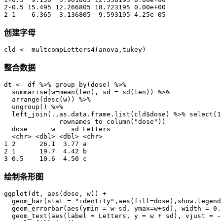
2-0.5 15.495 12.266805 18.723195 0.00e+00

创建字母
cld <- multcompLetters4(anova,tukey)
整合数据
dt <- df %>% group_by(dose) %>%

  summarise(w=mean(len), sd = sd(len)) %>%

  arrange(desc(w)) %>%

  ungroup() %>% 

  left_join(.,as.data.frame.list(cld$dose) %>% select(1
              rownames_to_column("dose"))

  dose      w    sd Letters

  <chr> <dbl> <dbl> <chr>  

1 2      26.1  3.77 a      

2 1      19.7  4.42 b      

绘制条形图
ggplot(dt, aes(dose, w)) + 

  geom_bar(stat = "identity",aes(fill=dose),show.legend
  geom_errorbar(aes(ymin = w-sd, ymax=w+sd), width = 0.
  geom_text(aes(label = Letters, y = w + sd), vjust = -