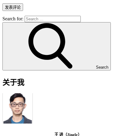
Search for:
Search
关于我
王 进（Jingle）