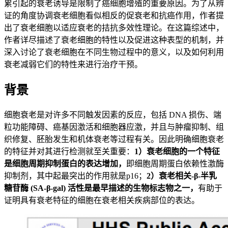
累引起的衰老诱导是限制了癌细胞增殖的重要原因。为了从辨
证的角度协调衰老细胞看似相反的促衰老和抗癌作用，作者提
出了衰老细胞以适应衰老的拮抗多效性理论。在这篇综述中，
作者详尽描述了衰老细胞的特性以及促进这种表型的机制，并
深入讨论了衰老细胞在不同生物过程中的意义，以及如何利用
衰老减弱它们的特性来进行治疗干预。
背景
细胞衰老是对许多不同触发因素的反应，包括 DNA 损伤、端
粒功能障碍、癌基因激活和细胞器应激，并且与肿瘤抑制、组
织修复、胚胎发生和机体衰老等过程有关。因此明确细胞衰老
的特征并对其进行检测就至关重要：
1）衰老细胞的一个特征
是细胞周期抑制蛋白的表达增加，
即细胞周期蛋白依赖性激酶
抑制剂，其中起最突出的作用就是p16；
2）衰老相关-β-半乳
糖苷酶 (SA-β-gal) 活性是最早描述的生物标志物之一，
有助于
证明具有衰老特征的细胞在衰老相关疾病部位的表达。