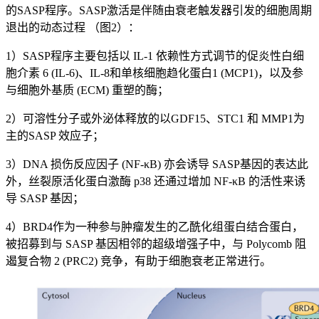
的SASP程序。SASP激活是伴随由衰老触发器引发的细胞周期
退出的动态过程 （图2）：
1）SASP程序主要包括以 IL-1 依赖性方式调节的促炎性白细
胞介素 6 (IL-6)、IL-8和单核细胞趋化蛋白1 (MCP1)，以及参
与细胞外基质 (ECM) 重塑的酶；
2）可溶性分子或外泌体释放的以GDF15、STC1 和 MMP1为
主的SASP 效应子；
3）DNA 损伤反应因子 (NF-κB) 亦会诱导 SASP基因的表达此
外，丝裂原活化蛋白激酶 p38 还通过增加 NF-κB 的活性来诱
导 SASP 基因；
4）BRD4作为一种参与肿瘤发生的乙酰化组蛋白结合蛋白，
被招募到与 SASP 基因相邻的超级增强子中，与 Polycomb 阻
遏复合物 2 (PRC2) 竞争，有助于细胞衰老正常进行。