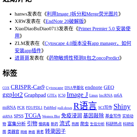
hanws
发表在《
利用Image J拆分和Merge荧光图片
》
XRW
发表在《
EndNote 20破解版
》
XiaoDiaoBuDiao0713
发表在《
Primer Premier 5.0 安装使
用
》
ZLM
发表在《
Cytoscape 4.0版本没有app manager，如何
安装app插件
》
进哥哥
发表在《
药物敏感性预测R包之oncoPredict
》
标签
CRISPR-Cas9
endnote
GEO
Cytoscape
DNA甲基化
COX
Image J
ggplot2
Graphpad
m6A
GTEx
lncRNA
IC50
Linux
R语言
Shiny
miRNA
PCR
SCI写作
PD1/PDL1
PubMed
pull-down
TCGA
免疫浸润
基因敲除
SPSS
基金写作
实验动
shRNA
Western Blot
流式
引物
富集分析
爬虫
科研热点
物
慢病毒
新药
热图
生信分析
科研绘
转录因子
类器官
图
衰老
网络
肺癌