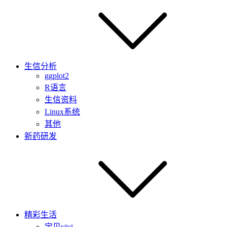
生信分析
ggplot2
R语言
生信资料
Linux系统
其他
新药研发
精彩生活
宝贝yiyi