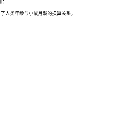
如：
们揭示了人类年龄与小鼠月龄的换算关系。