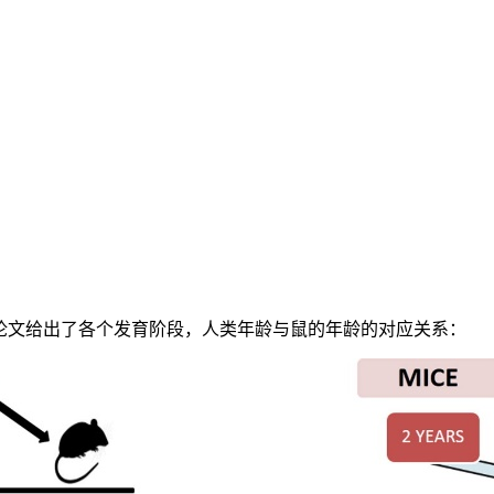
heir ages》的论文给出了各个发育阶段，人类年龄与鼠的年龄的对应关系：