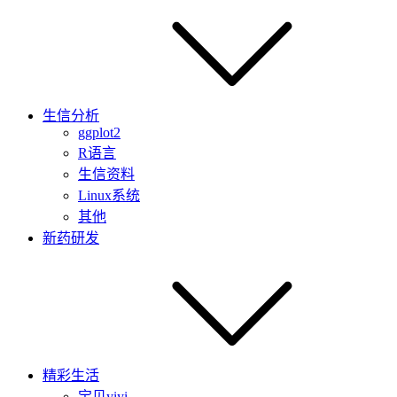
生信分析
ggplot2
R语言
生信资料
Linux系统
其他
新药研发
精彩生活
宝贝yiyi