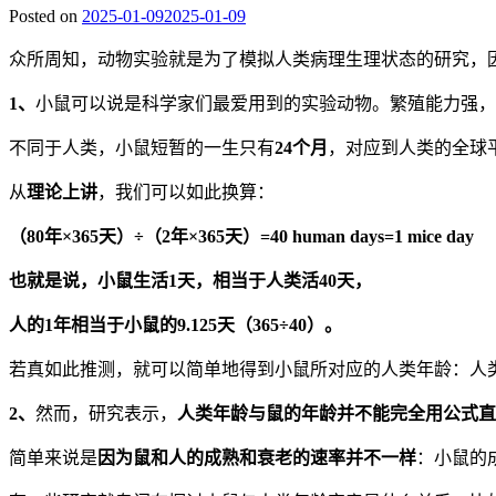
Posted on
2025-01-09
2025-01-09
众所周知，动物实验就是为了模拟人类病理生理状态的研究，
1、
小鼠可以说是科学家们最爱用到的实验动物。繁殖能力强，
不同于人类，小鼠短暂的一生只有
24个月
，对应到人类的全球
从
理论上讲
，我们可以如此换算：
（80年×365天）÷（2年×365天）=40 human days=1 mice day
也就是说，小鼠生活1天，相当于人类活40天，
人的1年相当于小鼠的9.125天（365÷40）。
若真如此推测，就可以简单地得到小鼠所对应的人类年龄：人类
2、
然而，研究表示，
人类年龄与鼠的年龄并不能完全用公式直
简单来说是
因为鼠和人的成熟和衰老的速率并不一样
：小鼠的