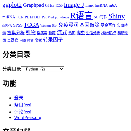
Image J
ggplot2
Graphpad
m6A
GTEx
lncRNA
IC50
Linux
R语言
Shiny
miRNA
PCR
SCI写作
PD1/PDL1
PubMed
pull-down
TCGA
免疫浸润
基因敲除
SPSS
基金写作
实验动
shRNA
Western Blot
流式
引物
富集分析
爬虫
科研热点
物
慢病毒
新药
热图
生信分析
科研绘
转录因子
类器官
图
衰老
网络
肺癌
分类目录
分类目录
功能
登录
条目feed
评论feed
WordPress.org