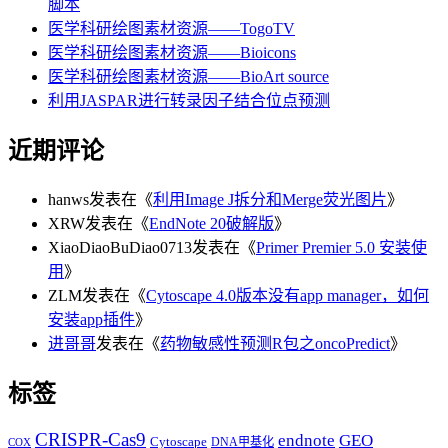
脚本
医学科研绘图素材资源——TogoTV
医学科研绘图素材资源——Bioicons
医学科研绘图素材资源——BioArt source
利用JASPAR进行转录因子结合位点预测
近期评论
hanws
发表在《
利用Image J拆分和Merge荧光图片
》
XRW
发表在《
EndNote 20破解版
》
XiaoDiaoBuDiao0713
发表在《
Primer Premier 5.0 安装使
用
》
ZLM
发表在《
Cytoscape 4.0版本没有app manager，如何
安装app插件
》
进哥哥
发表在《
药物敏感性预测R包之oncoPredict
》
标签
CRISPR-Cas9
endnote
GEO
Cytoscape
DNA甲基化
COX