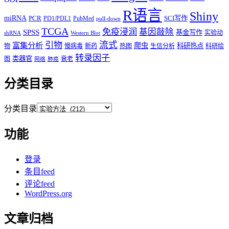
R语言
Shiny
miRNA
PCR
SCI写作
PD1/PDL1
PubMed
pull-down
TCGA
免疫浸润
基因敲除
SPSS
基金写作
实验动
shRNA
Western Blot
流式
引物
富集分析
爬虫
科研热点
物
慢病毒
新药
热图
生信分析
科研绘
转录因子
类器官
图
衰老
网络
肺癌
分类目录
分类目录
功能
登录
条目feed
评论feed
WordPress.org
文章归档