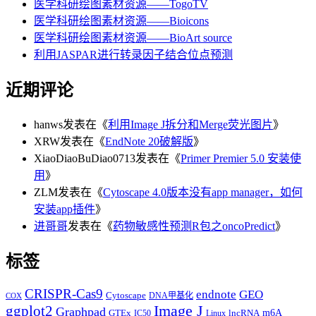
医学科研绘图素材资源——TogoTV
医学科研绘图素材资源——Bioicons
医学科研绘图素材资源——BioArt source
利用JASPAR进行转录因子结合位点预测
近期评论
hanws
发表在《
利用Image J拆分和Merge荧光图片
》
XRW
发表在《
EndNote 20破解版
》
XiaoDiaoBuDiao0713
发表在《
Primer Premier 5.0 安装使
用
》
ZLM
发表在《
Cytoscape 4.0版本没有app manager，如何
安装app插件
》
进哥哥
发表在《
药物敏感性预测R包之oncoPredict
》
标签
CRISPR-Cas9
endnote
GEO
Cytoscape
DNA甲基化
COX
Image J
ggplot2
Graphpad
m6A
GTEx
lncRNA
IC50
Linux