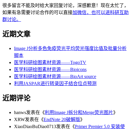
很多留言不能及时给大家回复讨论，深感歉意！现在太忙了，
如果有急需要讨论合作的可以直接
加微信，也可以进科研互助
群讨论。
近期文章
Image J分析多色免疫荧光平均荧光强度比值及批量分析
脚本
医学科研绘图素材资源——TogoTV
医学科研绘图素材资源——Bioicons
医学科研绘图素材资源——BioArt source
利用JASPAR进行转录因子结合位点预测
近期评论
hanws
发表在《
利用Image J拆分和Merge荧光图片
》
XRW
发表在《
EndNote 20破解版
》
XiaoDiaoBuDiao0713
发表在《
Primer Premier 5.0 安装使