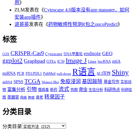
用
》
ZLM
发表在《
Cytoscape 4.0版本没有app manager，如何
安装app插件
》
进哥哥
发表在《
药物敏感性预测R包之oncoPredict
》
标签
CRISPR-Cas9
endnote
GEO
Cytoscape
DNA甲基化
COX
Image J
ggplot2
Graphpad
m6A
GTEx
lncRNA
IC50
Linux
R语言
Shiny
miRNA
PCR
SCI写作
PD1/PDL1
PubMed
pull-down
TCGA
免疫浸润
基因敲除
SPSS
基金写作
实验动
shRNA
Western Blot
流式
引物
富集分析
爬虫
科研热点
物
慢病毒
新药
热图
生信分析
科研绘
转录因子
类器官
图
衰老
网络
肺癌
分类目录
分类目录