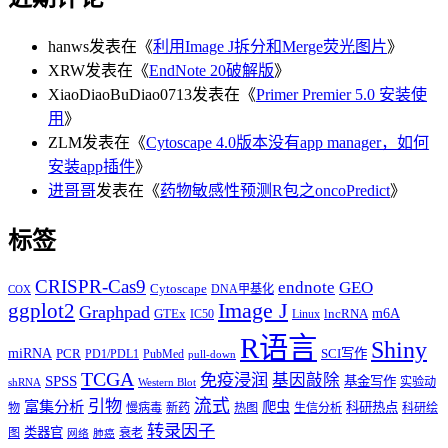
hanws
发表在《
利用Image J拆分和Merge荧光图片
》
XRW
发表在《
EndNote 20破解版
》
XiaoDiaoBuDiao0713
发表在《
Primer Premier 5.0 安装使
用
》
ZLM
发表在《
Cytoscape 4.0版本没有app manager，如何
安装app插件
》
进哥哥
发表在《
药物敏感性预测R包之oncoPredict
》
标签
CRISPR-Cas9
endnote
GEO
Cytoscape
DNA甲基化
COX
Image J
ggplot2
Graphpad
m6A
GTEx
lncRNA
IC50
Linux
R语言
Shiny
miRNA
PCR
SCI写作
PD1/PDL1
PubMed
pull-down
TCGA
免疫浸润
基因敲除
SPSS
基金写作
实验动
shRNA
Western Blot
流式
引物
富集分析
爬虫
科研热点
物
慢病毒
新药
热图
生信分析
科研绘
转录因子
类器官
图
衰老
网络
肺癌