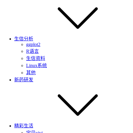
生信分析
ggplot2
R语言
生信资料
Linux系统
其他
新药研发
精彩生活
宝贝yiyi