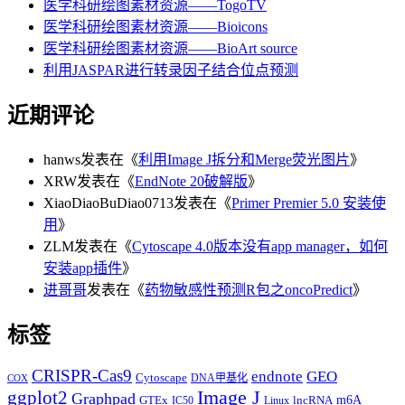
医学科研绘图素材资源——TogoTV
医学科研绘图素材资源——Bioicons
医学科研绘图素材资源——BioArt source
利用JASPAR进行转录因子结合位点预测
近期评论
hanws
发表在《
利用Image J拆分和Merge荧光图片
》
XRW
发表在《
EndNote 20破解版
》
XiaoDiaoBuDiao0713
发表在《
Primer Premier 5.0 安装使
用
》
ZLM
发表在《
Cytoscape 4.0版本没有app manager，如何
安装app插件
》
进哥哥
发表在《
药物敏感性预测R包之oncoPredict
》
标签
CRISPR-Cas9
endnote
GEO
Cytoscape
DNA甲基化
COX
Image J
ggplot2
Graphpad
m6A
GTEx
lncRNA
IC50
Linux