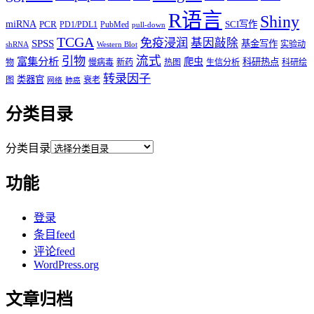
R语言
Shiny
miRNA
PCR
SCI写作
PD1/PDL1
PubMed
pull-down
TCGA
免疫浸润
基因敲除
SPSS
基金写作
实验动
shRNA
Western Blot
流式
引物
富集分析
爬虫
科研热点
物
慢病毒
新药
热图
生信分析
科研绘
转录因子
类器官
图
衰老
网络
肺癌
分类目录
分类目录
功能
登录
条目feed
评论feed
WordPress.org
文章归档