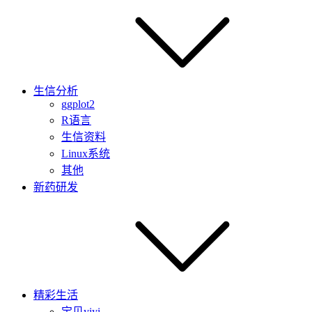
生信分析
ggplot2
R语言
生信资料
Linux系统
其他
新药研发
精彩生活
宝贝yiyi