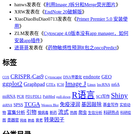
hanws
发表在《
利用Image J拆分和Merge荧光图片
》
XRW
发表在《
EndNote 20破解版
》
XiaoDiaoBuDiao0713
发表在《
Primer Premier 5.0 安装使
用
》
ZLM
发表在《
Cytoscape 4.0版本没有app manager，如何
安装app插件
》
进哥哥
发表在《
药物敏感性预测R包之oncoPredict
》
标签
CRISPR-Cas9
endnote
GEO
Cytoscape
DNA甲基化
COX
Image J
ggplot2
Graphpad
m6A
GTEx
lncRNA
IC50
Linux
R语言
Shiny
miRNA
PCR
SCI写作
PD1/PDL1
PubMed
pull-down
TCGA
免疫浸润
基因敲除
SPSS
基金写作
实验动
shRNA
Western Blot
流式
引物
富集分析
爬虫
科研热点
物
慢病毒
新药
热图
生信分析
科研绘
转录因子
类器官
图
衰老
网络
肺癌