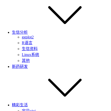
生信分析
ggplot2
R语言
生信资料
Linux系统
其他
新药研发
精彩生活
宝贝yiyi