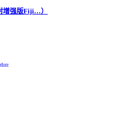
增强版Fiji…）
More