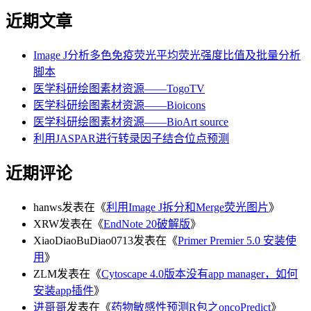
近期文章
Image J分析多色免疫荧光平均荧光强度比值及批量分析
脚本
医学科研绘图素材资源——TogoTV
医学科研绘图素材资源——Bioicons
医学科研绘图素材资源——BioArt source
利用JASPAR进行转录因子结合位点预测
近期评论
hanws
发表在《
利用Image J拆分和Merge荧光图片
》
XRW
发表在《
EndNote 20破解版
》
XiaoDiaoBuDiao0713
发表在《
Primer Premier 5.0 安装使
用
》
ZLM
发表在《
Cytoscape 4.0版本没有app manager，如何
安装app插件
》
进哥哥
发表在《
药物敏感性预测R包之oncoPredict
》