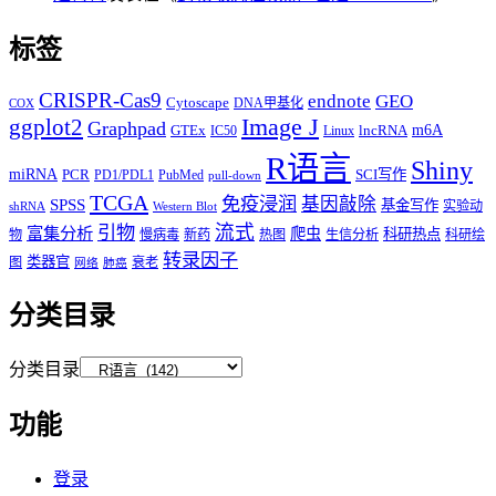
标签
CRISPR-Cas9
endnote
GEO
Cytoscape
DNA甲基化
COX
Image J
ggplot2
Graphpad
m6A
GTEx
lncRNA
IC50
Linux
R语言
Shiny
miRNA
PCR
SCI写作
PD1/PDL1
PubMed
pull-down
TCGA
免疫浸润
基因敲除
SPSS
基金写作
实验动
shRNA
Western Blot
流式
引物
富集分析
爬虫
科研热点
物
慢病毒
新药
热图
生信分析
科研绘
转录因子
类器官
图
衰老
网络
肺癌
分类目录
分类目录
功能
登录