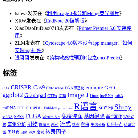
hanws
发表在《
利用Image J拆分和Merge荧光图片
》
XRW
发表在《
EndNote 20破解版
》
XiaoDiaoBuDiao0713
发表在《
Primer Premier 5.0 安装使
用
》
ZLM
发表在《
Cytoscape 4.0版本没有app manager，如何
安装app插件
》
进哥哥
发表在《
药物敏感性预测R包之oncoPredict
》
标签
CRISPR-Cas9
endnote
GEO
Cytoscape
DNA甲基化
COX
Image J
ggplot2
Graphpad
m6A
GTEx
lncRNA
IC50
Linux
R语言
Shiny
miRNA
PCR
SCI写作
PD1/PDL1
PubMed
pull-down
TCGA
免疫浸润
基因敲除
SPSS
基金写作
实验动
shRNA
Western Blot
流式
引物
富集分析
爬虫
科研热点
物
慢病毒
新药
热图
生信分析
科研绘
转录因子
类器官
图
衰老
网络
肺癌