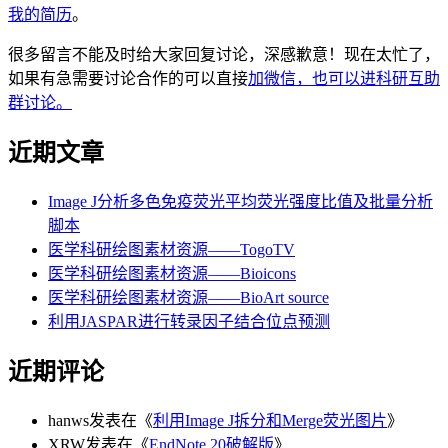
我的简历
。
很多留言不能及时给大家回复讨论，深感歉意！现在太忙了，
如果有急需要讨论合作的可以直接
加微信，也可以进科研互助
群讨论。
近期文章
Image J分析多色免疫荧光平均荧光强度比值及批量分析
脚本
医学科研绘图素材资源——TogoTV
医学科研绘图素材资源——Bioicons
医学科研绘图素材资源——BioArt source
利用JASPAR进行转录因子结合位点预测
近期评论
hanws
发表在《
利用Image J拆分和Merge荧光图片
》
XRW
发表在《
EndNote 20破解版
》