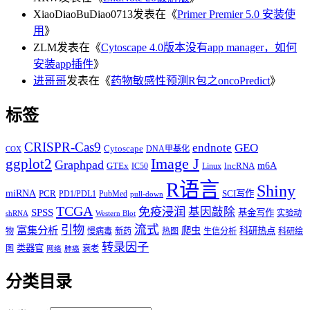
XiaoDiaoBuDiao0713
发表在《
Primer Premier 5.0 安装使
用
》
ZLM
发表在《
Cytoscape 4.0版本没有app manager，如何
安装app插件
》
进哥哥
发表在《
药物敏感性预测R包之oncoPredict
》
标签
CRISPR-Cas9
endnote
GEO
Cytoscape
DNA甲基化
COX
Image J
ggplot2
Graphpad
m6A
GTEx
lncRNA
IC50
Linux
R语言
Shiny
miRNA
PCR
SCI写作
PD1/PDL1
PubMed
pull-down
TCGA
免疫浸润
基因敲除
SPSS
基金写作
实验动
shRNA
Western Blot
流式
引物
富集分析
爬虫
科研热点
物
慢病毒
新药
热图
生信分析
科研绘
转录因子
类器官
图
衰老
网络
肺癌
分类目录