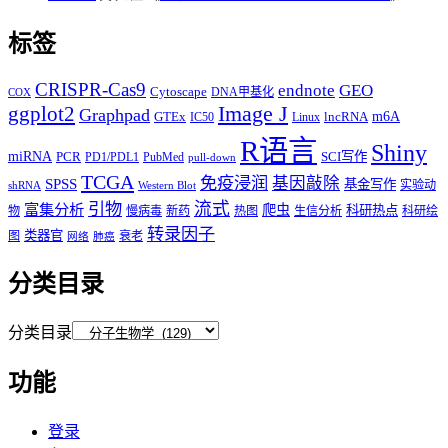
标签
CRISPR-Cas9
endnote
GEO
Cytoscape
DNA甲基化
COX
Image J
ggplot2
Graphpad
m6A
GTEx
lncRNA
IC50
Linux
R语言
Shiny
miRNA
PCR
SCI写作
PD1/PDL1
PubMed
pull-down
TCGA
免疫浸润
基因敲除
SPSS
基金写作
实验动
shRNA
Western Blot
流式
引物
富集分析
爬虫
科研热点
物
慢病毒
新药
热图
生信分析
科研绘
转录因子
类器官
图
衰老
网络
肺癌
分类目录
分类目录
功能
登录