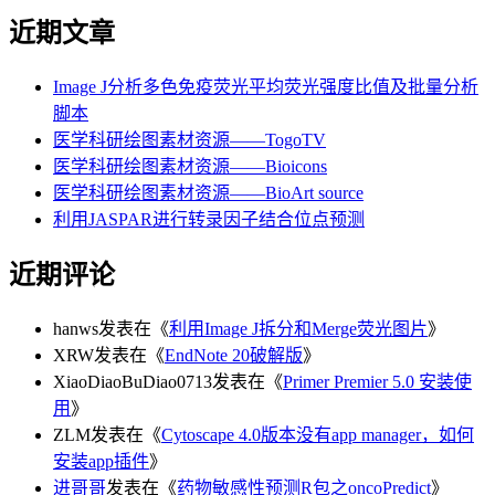
近期文章
Image J分析多色免疫荧光平均荧光强度比值及批量分析
脚本
医学科研绘图素材资源——TogoTV
医学科研绘图素材资源——Bioicons
医学科研绘图素材资源——BioArt source
利用JASPAR进行转录因子结合位点预测
近期评论
hanws
发表在《
利用Image J拆分和Merge荧光图片
》
XRW
发表在《
EndNote 20破解版
》
XiaoDiaoBuDiao0713
发表在《
Primer Premier 5.0 安装使
用
》
ZLM
发表在《
Cytoscape 4.0版本没有app manager，如何
安装app插件
》
进哥哥
发表在《
药物敏感性预测R包之oncoPredict
》