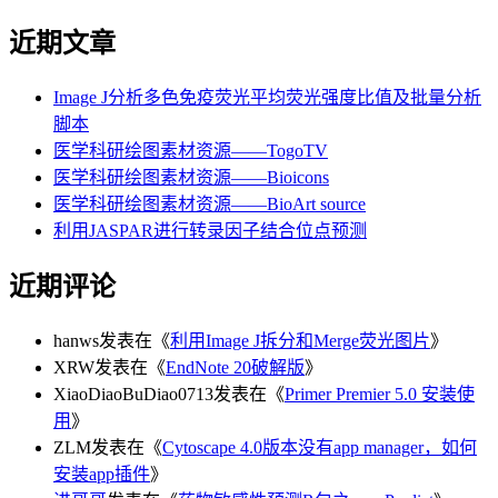
近期文章
Image J分析多色免疫荧光平均荧光强度比值及批量分析
脚本
医学科研绘图素材资源——TogoTV
医学科研绘图素材资源——Bioicons
医学科研绘图素材资源——BioArt source
利用JASPAR进行转录因子结合位点预测
近期评论
hanws
发表在《
利用Image J拆分和Merge荧光图片
》
XRW
发表在《
EndNote 20破解版
》
XiaoDiaoBuDiao0713
发表在《
Primer Premier 5.0 安装使
用
》
ZLM
发表在《
Cytoscape 4.0版本没有app manager，如何
安装app插件
》