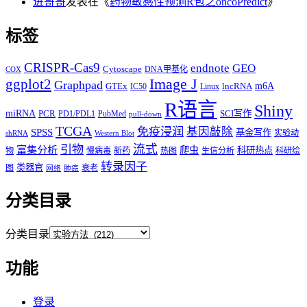
进哥哥
发表在《
药物敏感性预测R包之oncoPredict
》
标签
CRISPR-Cas9
endnote
GEO
Cytoscape
DNA甲基化
COX
Image J
ggplot2
Graphpad
m6A
GTEx
lncRNA
IC50
Linux
R语言
Shiny
miRNA
PCR
SCI写作
PD1/PDL1
PubMed
pull-down
TCGA
免疫浸润
基因敲除
SPSS
基金写作
实验动
shRNA
Western Blot
流式
引物
富集分析
爬虫
科研热点
物
慢病毒
新药
热图
生信分析
科研绘
转录因子
类器官
图
衰老
网络
肺癌
分类目录
分类目录
功能
登录