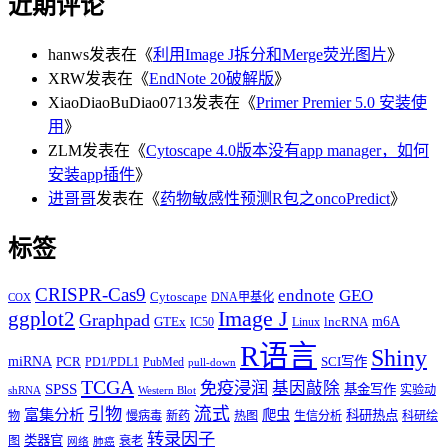
近期评论
hanws
发表在《
利用Image J拆分和Merge荧光图片
》
XRW
发表在《
EndNote 20破解版
》
XiaoDiaoBuDiao0713
发表在《
Primer Premier 5.0 安装使
用
》
ZLM
发表在《
Cytoscape 4.0版本没有app manager，如何
安装app插件
》
进哥哥
发表在《
药物敏感性预测R包之oncoPredict
》
标签
CRISPR-Cas9
endnote
GEO
Cytoscape
DNA甲基化
COX
Image J
ggplot2
Graphpad
m6A
GTEx
lncRNA
IC50
Linux
R语言
Shiny
miRNA
PCR
SCI写作
PD1/PDL1
PubMed
pull-down
TCGA
免疫浸润
基因敲除
SPSS
基金写作
实验动
shRNA
Western Blot
流式
引物
富集分析
爬虫
科研热点
物
慢病毒
新药
热图
生信分析
科研绘
转录因子
类器官
图
衰老
网络
肺癌