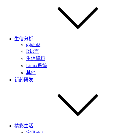
生信分析
ggplot2
R语言
生信资料
Linux系统
其他
新药研发
精彩生活
宝贝yiyi