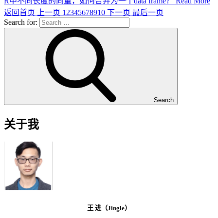
R中不同长度的向量，如何合并为一个data frame？
Read More
返回首页
上一页
1
2
3
4
5
6
7
8
9
10
下一页
最后一页
Search for:
Search
关于我
王 进（Jingle）