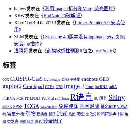
hanws
发表在《
利用Image J拆分和Merge荧光图片
》
XRW
发表在《
EndNote 20破解版
》
XiaoDiaoBuDiao0713
发表在《
Primer Premier 5.0 安装使
用
》
ZLM
发表在《
Cytoscape 4.0版本没有app manager，如何
安装app插件
》
进哥哥
发表在《
药物敏感性预测R包之oncoPredict
》
标签
CRISPR-Cas9
endnote
GEO
Cytoscape
DNA甲基化
COX
Image J
ggplot2
Graphpad
m6A
GTEx
lncRNA
IC50
Linux
R语言
Shiny
miRNA
PCR
SCI写作
PD1/PDL1
PubMed
pull-down
TCGA
免疫浸润
基因敲除
SPSS
基金写作
实验动
shRNA
Western Blot
流式
引物
富集分析
爬虫
科研热点
物
慢病毒
新药
热图
生信分析
科研绘
转录因子
类器官
图
衰老
网络
肺癌